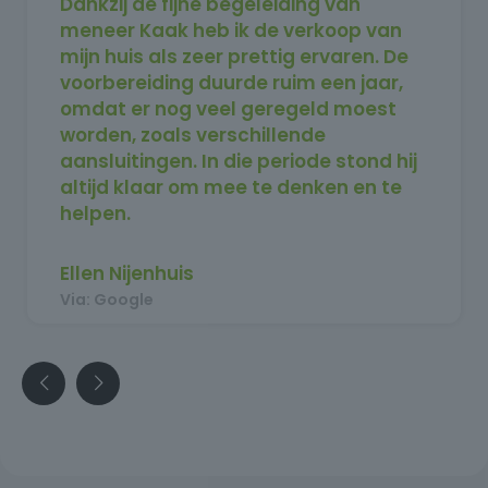
Dankzij de fijne begeleiding van
meneer Kaak heb ik de verkoop van
mijn huis als zeer prettig ervaren. De
voorbereiding duurde ruim een jaar,
omdat er nog veel geregeld moest
worden, zoals verschillende
aansluitingen. In die periode stond hij
altijd klaar om mee te denken en te
helpen.
Toen uiteindelijk alles rond was en het
huis in de verkoop kon, was het binnen
Ellen Nijenhuis
twee weken verkocht. Ik ben erg
Via: Google
tevreden over het hele traject en kan
meneer Kaak zeker aanbevelen.