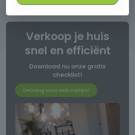
Verkoop je huis
snel en efficiënt
Download nu onze gratis
checklist!
Ontvang onze verkooptips!