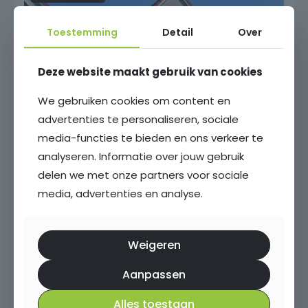
Toestemming
Detail
Over
Deze website maakt gebruik van cookies
We gebruiken cookies om content en
advertenties te personaliseren, sociale
Baron van Sytzamastraat 76
media-functies te bieden en ons verkeer te
analyseren. Informatie over jouw gebruik
delen we met onze partners voor sociale
Brummen
media, advertenties en analyse.
127 m²
259 m²
6 kamers
4 slaapkamers
Weigeren
€ 567.000,- k.k.
Aanpassen
Toon alle woningen
Alles toestaan