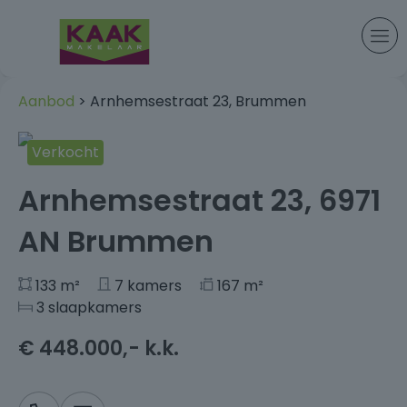
Aanbod
> Arnhemsestraat 23, Brummen
Verkocht
+49
Arnhemsestraat 23, 6971
AN Brummen
133 m²
7 kamers
167 m²
3 slaapkamers
€ 448.000,- k.k.