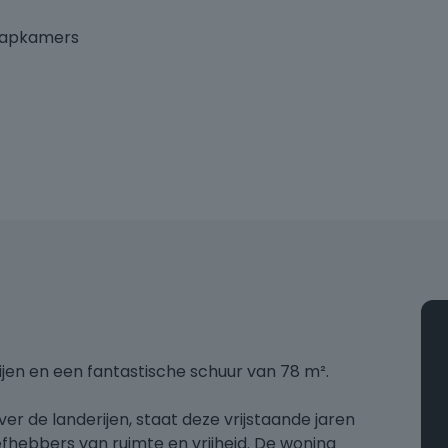
aapkamers
ijen en een fantastische schuur van 78 m².
er de landerijen, staat deze vrijstaande jaren
iefhebbers van ruimte en vrijheid. De woning