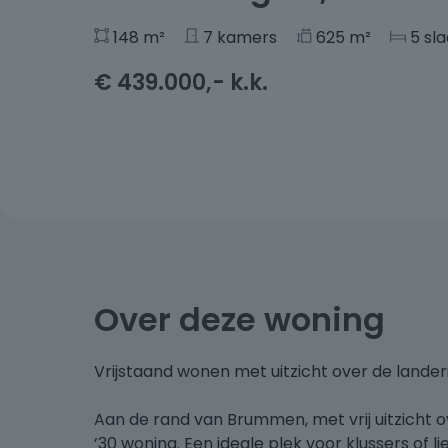
148 m²
7 kamers
625 m²
5 sl
€ 439.000,- k.k.
Over deze woning
Vrijstaand wonen met uitzicht over de lander
Aan de rand van Brummen, met vrij uitzicht ov
’30 woning. Een ideale plek voor klussers of l