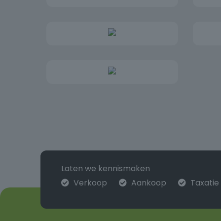
Energielabel E (geldig tot 08-07-2035)
Van deze woning is een eigen website met o.a.
vindt de website door straatnaam en huisnum
met .nl
Laten we kennismaken
Verkoop
Aankoop
Taxatie