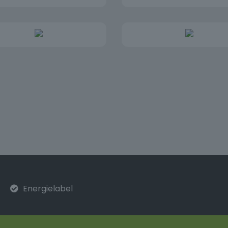
 fullscreen foto’s en een film beschikbaar. U
mer achter elkaar te typen en af te sluiten
Energielabel