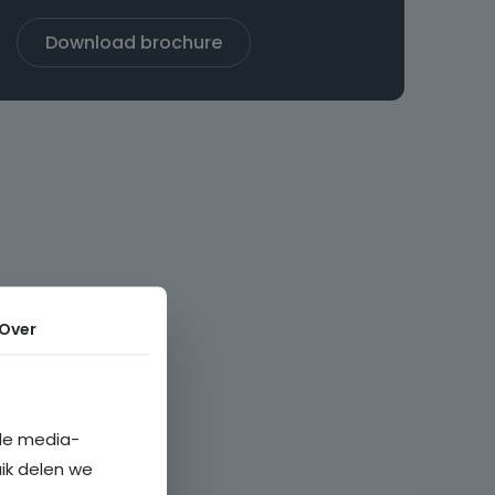
Download brochure
Over
ale media-
uik delen we