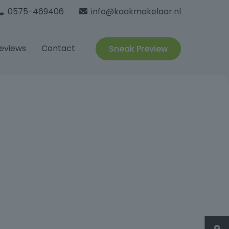
0575-469406
info@kaakmakelaar.nl
eviews
Contact
Sneak Preview