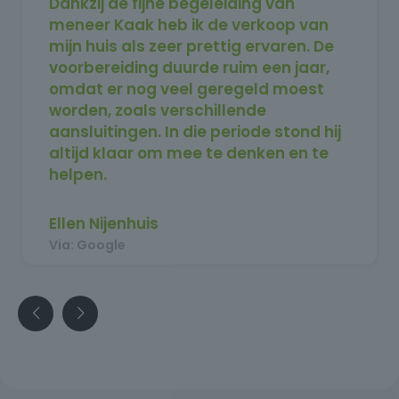
Dankzij de fijne begeleiding van
meneer Kaak heb ik de verkoop van
mijn huis als zeer prettig ervaren. De
voorbereiding duurde ruim een jaar,
omdat er nog veel geregeld moest
worden, zoals verschillende
aansluitingen. In die periode stond hij
altijd klaar om mee te denken en te
helpen.
Toen uiteindelijk alles rond was en het
huis in de verkoop kon, was het binnen
Ellen Nijenhuis
twee weken verkocht. Ik ben erg
Via: Google
tevreden over het hele traject en kan
meneer Kaak zeker aanbevelen.