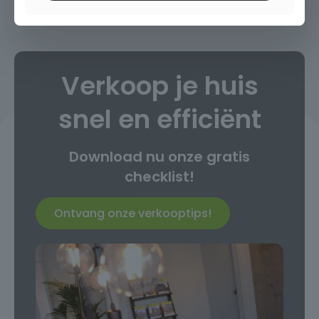
Verkoop je huis
snel en efficiënt
Download nu onze gratis
checklist!
Ontvang onze verkooptips!