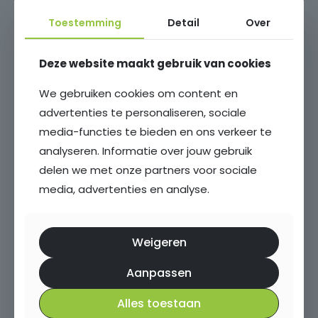
Toestemming
Detail
Over
Deze website maakt gebruik van cookies
We gebruiken cookies om content en
advertenties te personaliseren, sociale
media-functies te bieden en ons verkeer te
Baron van Sytzamastraat 76
analyseren. Informatie over jouw gebruik
delen we met onze partners voor sociale
Brummen
media, advertenties en analyse.
127 m²
259 m²
6 kamers
4 slaapkamers
Weigeren
€ 567.000,- k.k.
Aanpassen
Alles toestaan
Toon alle woningen