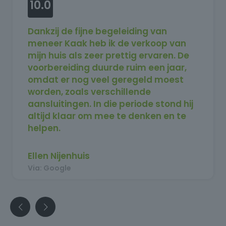
10.0
Dankzij de fijne begeleiding van
meneer Kaak heb ik de verkoop van
mijn huis als zeer prettig ervaren. De
voorbereiding duurde ruim een jaar,
omdat er nog veel geregeld moest
worden, zoals verschillende
aansluitingen. In die periode stond hij
altijd klaar om mee te denken en te
helpen.
Toen uiteindelijk alles rond was en het
huis in de verkoop kon, was het binnen
Ellen Nijenhuis
twee weken verkocht. Ik ben erg
Via: Google
tevreden over het hele traject en kan
meneer Kaak zeker aanbevelen.