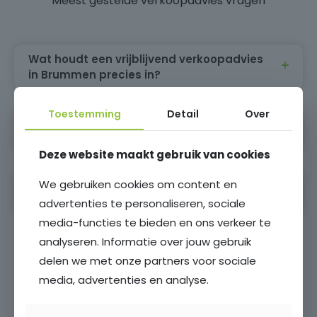
Meest gestelde verkoopadvies vragen
Wat houdt een vrijblijvend verkoopadvies
in Brummen precies in?
Toestemming
Detail
Over
Wanneer vraag je een gratis
waardebepaling in Brummen aan?
Deze website maakt gebruik van cookies
We gebruiken cookies om content en
Waarom is een vrijblijvend verkoopadvies
in Brummen ook handig als je nog twijfelt?
advertenties te personaliseren, sociale
media-functies te bieden en ons verkeer te
analyseren. Informatie over jouw gebruik
Lees meer
delen we met onze partners voor sociale
media, advertenties en analyse.