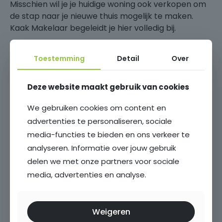
Misschien wil je je huidige woning ook verkopen om
de stap naar je nieuwe thuis mogelijk te maken.
Kaak Makelaar begeleidt je hier volledig bij.
Terwijl jij je richt op het vinden van de perfecte
Toestemming
Detail
Over
nieuwe plek, zorgt Kaak Makelaar ervoor dat jouw
huidige woning optimaal wordt gepresenteerd en
verkocht.
Zo sluiten aankoop en verkoop
Deze website maakt gebruik van cookies
naadloos op elkaar aan.
We gebruiken cookies om content en
Succesvol verkopen?
advertenties te personaliseren, sociale
media-functies te bieden en ons verkeer te
analyseren. Informatie over jouw gebruik
delen we met onze partners voor sociale
media, advertenties en analyse.
Weigeren