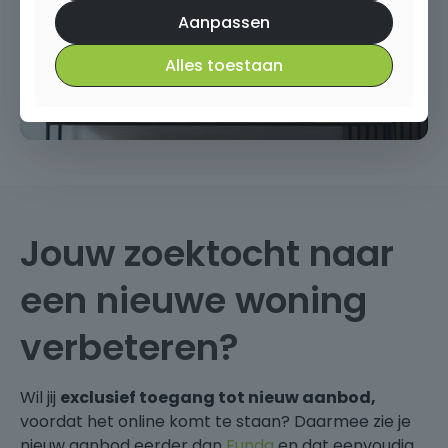
Aanpassen
Alles toestaan
Jouw zoektocht naar
een nieuwe woning
verbeteren?
Wil jij
exclusief toegang tot nieuw aanbod,
voordat het online komt te staan? Daarmee zie je
nieuw aanbod eerder dan
Funda
en dat eenvoudig