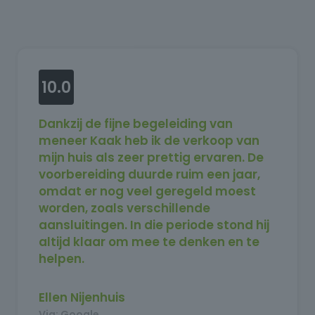
10.0
Dankzij de fijne begeleiding van
meneer Kaak heb ik de verkoop van
mijn huis als zeer prettig ervaren. De
voorbereiding duurde ruim een jaar,
omdat er nog veel geregeld moest
worden, zoals verschillende
aansluitingen. In die periode stond hij
altijd klaar om mee te denken en te
helpen.
Toen uiteindelijk alles rond was en het
huis in de verkoop kon, was het binnen
Ellen Nijenhuis
twee weken verkocht. Ik ben erg
Via: Google