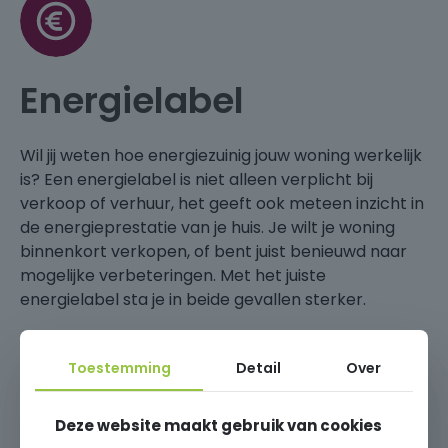
Energielabel
Wil jij weten hoe energiezuinig jouw woning werkelijk
is? Een energielabel is niet alleen verplicht bij
verkoop of verhuur, het geeft ook meteen inzicht in
de energieprestatie van je huis. Je wilt je woning
binnenkort verkopen, of bent juist benieuwd naar
mogelijke verbeteringen. Met het juiste
energielabel sta je in beide gevallen sterker.
Toestemming
Detail
Over
Energielabel aanvragen
Deze website maakt gebruik van cookies