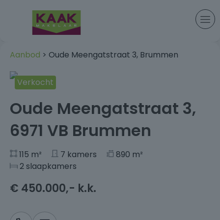
Aanbod
> Oude Meengatstraat 3, Brummen
Verkocht
+49
Oude Meengatstraat 3,
6971 VB Brummen
115 m²
7 kamers
890 m²
2 slaapkamers
€ 450.000,- k.k.