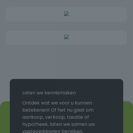
Overige inpandige ruimte 9 m²
Gebouwgebonden buitenruimte 16 m²
Perceelsgrootte 167 m²
Bouwjaar 1977
Energielabel C
Van deze woning is een eigen website met o.a.
fullscreen foto’s en een film beschikbaar. U vindt de
website door straatnaam en huisnummer achter
elkaar te typen en af te sluiten met .nl
Laten we kennismaken
Ontdek wat we voor u kunnen
betekenen! Of het nu gaat om
aankoop, verkoop, taxatie of
hypotheek, laten we samen uw
vastgoeddoelen bereiken.