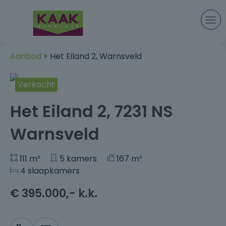
Aanbod
> Het Eiland 2, Warnsveld
Verkocht
+31
Het Eiland 2, 7231 NS
Warnsveld
111 m²
5 kamers
167 m²
4 slaapkamers
€ 395.000,- k.k.