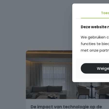
Toe
Deze website 
We gebruiken c
functies te bie
met onze partne
Weige
De impact van technologie op de