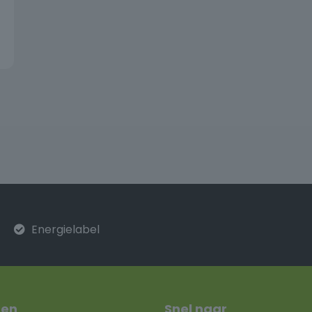
Energielabel
ten
Snel naar