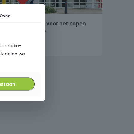
Over
10 essentiële tips voor het kopen
van je eerste huis
ale media-
uik delen we
estaan