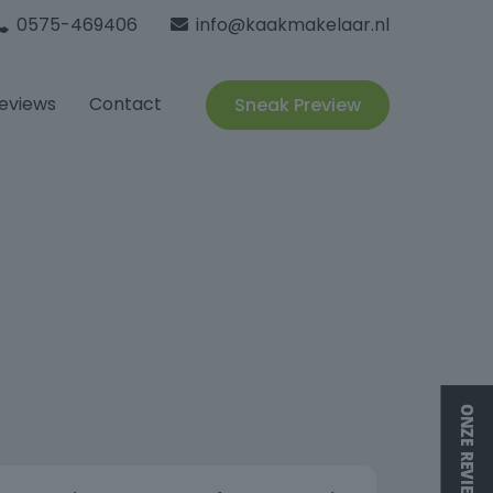
0575-469406
info@kaakmakelaar.nl
eviews
Contact
Sneak Preview